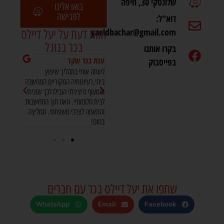
שלונסקי 30, חיפה
בואו אלינו
לפגישה
דוא"ל:
yaeldbachar@gmail.com
חוות דעת על יעל דיילס
בכר בגוגל
בקרו אותנו
Keren Zohar
ענת בכר שקד
טניה י
בפייסבוק
אדריכלית ומעצבת פנים מצויינת!!!
ליוותה אותי בתהליך שיפוץ
שירות א
שירות ומקצועיות יוצאת דופן.
ביתי,רעיונותיה המקוריים המחשבה
בתחום ו
ממליצים בחום רב!
והמעוף היצירתי הובילו לכך שזכיתי
ממליצה
לבית חלומותיי. וזאת תוך התחשבות
והתאמה לצרכי משפחתי. ממליצה
בחום!
שתפו את יעל דיילס בכר עם חברים
WhatsApp
Email
Facebook