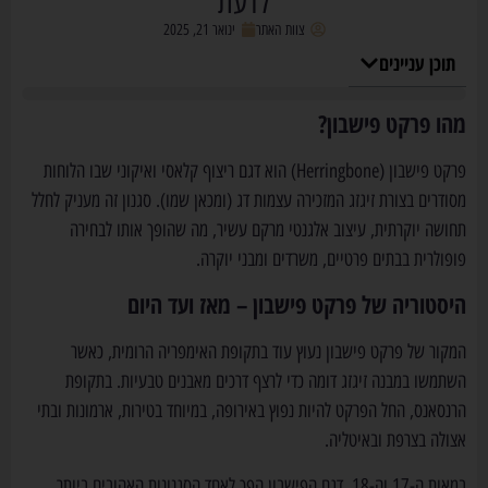
לדעת
צוות האתר
ינואר 21, 2025
תוכן עניינים
מהו פרקט פישבון?
פרקט פישבון (Herringbone) הוא דגם ריצוף קלאסי ואיקוני שבו הלוחות
מסודרים בצורת זיגזג המזכירה עצמות דג (ומכאן שמו). סגנון זה מעניק לחלל
תחושה יוקרתית, עיצוב אלגנטי מרקם עשיר, מה שהופך אותו לבחירה
פופולרית בבתים פרטיים, משרדים ומבני יוקרה.
היסטוריה של פרקט פישבון – מאז ועד היום
המקור של פרקט פישבון נעוץ עוד בתקופת האימפריה הרומית, כאשר
השתמשו במבנה זיגזג דומה כדי לרצף דרכים מאבנים טבעיות. בתקופת
הרנסאנס, החל הפרקט להיות נפוץ באירופה, במיוחד בטירות, ארמונות ובתי
אצולה בצרפת ובאיטליה.
במאות ה-17 וה-18, דגם הפישבון הפך לאחד הסגנונות האהובים ביותר