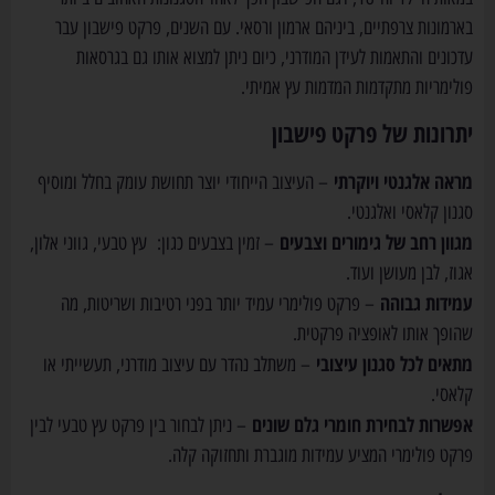
בארמונות צרפתיים, ביניהם ארמון ורסאי. עם השנים, פרקט פישבון עבר
עדכונים והתאמות לעידן המודרני, כיום ניתן למצוא אותו גם בגרסאות
פולימריות מתקדמות המדמות עץ אמיתי.
יתרונות של פרקט פישבון
מראה אלגנטי ויוקרתי
– העיצוב הייחודי יוצר תחושת עומק בחלל ומוסיף
סגנון קלאסי ואלגנטי.
מגוון רחב של גימורים וצבעים
– זמין בצבעים כגון: עץ טבעי, גווני אלון,
אגוז, לבן מעושן ועוד.
עמידות גבוהה
– פרקט פולימרי עמיד יותר בפני רטיבות ושריטות, מה
שהופך אותו לאופציה פרקטית.
מתאים לכל סגנון עיצובי
– משתלב נהדר עם עיצוב מודרני, תעשייתי או
קלאסי.
אפשרות לבחירת חומרי גלם שונים
– ניתן לבחור בין פרקט עץ טבעי לבין
פרקט פולימרי המציע עמידות מוגברת ותחזוקה קלה.