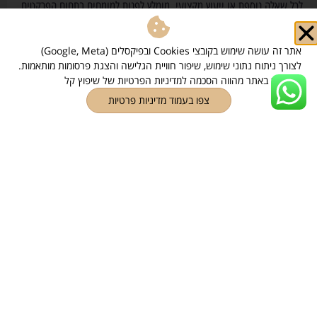
לכל שאלה נוספת או ייעוץ מקצועי, מומלץ לפנות למומחים בתחום הפרקטים
כדי לבחור את הפתרון המתאים ביותר לצרכים שלכם.
אתר זה עושה שימוש בקובצי Cookies ובפיקסלים (Google, Meta)
מומלץ –
פרקט פישבון בריק ועץ
לצורך ניתוח נתוני שימוש, שיפור חוויית הגלישה והצגת פרסומות מותאמות.
השימוש באתר מהווה הסכמה למדיניות הפרטיות של שיפוץ קל
קראו גם כתבות אחרות
בבלוג שלנו
צפו בעמוד מדיניות פרטיות
שתפו את הכתבה
כל הזכויות שמורות לשיפוץ קל 2026 ©
מפת אתר
|
הצהרת נגישות
|
מדיניות
פרטיות
|
llms
הצהרת זכויות יוצרים ואחריות
האתר, לרבות כלל התכנים והמדיה המופיעים בו, לרבות תמונות, פועל על פי דין ומכבד את זכויות הקניין
הרוחני של צדדים שלישיים. מובהר כי ייתכן ובטעות עלה לאתר תוכן (לרבות תמונות) אשר עשוי להוות