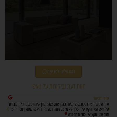
בואו אלינו לפגישה
חוות דעת וביקורות על טאפי
שירי דניאל
505
סחורה טובה ושירות טוב בעל הבית שמעון אדם צנוע ונותן שירות טוב . הוא והעובדים
חווי
ק,
שלו מעל הכל. הקיר של הסלון יצא מהמם תודה רבה על ההמלצה למתקין מס' 1 יוסי
את י
אדם אמין מקצועי ויסודי תודה רבה
הסחו