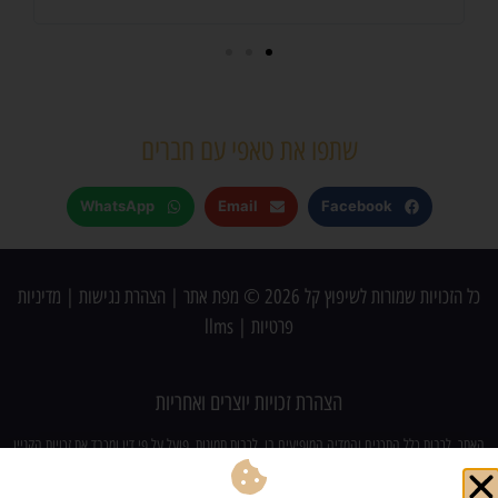
מושל
שתפו את טאפי עם חברים
WhatsApp
Email
Facebook
כל הזכויות שמורות לשיפוץ קל 2026 ©
מפת אתר
|
הצהרת נגישות
|
מדיניות
פרטיות
|
llms
הצהרת זכויות יוצרים ואחריות
האתר, לרבות כלל התכנים והמדיה המופיעים בו, לרבות תמונות, פועל על פי דין ומכבד את זכויות הקניין
הרוחני של צדדים שלישיים. מובהר כי ייתכן ובטעות עלה לאתר תוכן (לרבות תמונות) אשר עשוי להוות
הפרה לכאורה של זכויות יוצרים. מובהר ומוסכם כי למפעילי האתר לא תהיה כל אחריות ישירה או